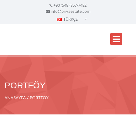
+90 (548) 857-7482
info@privaestate.com
TÜRKÇE
Türkçe - Turkish
English - English
русский - Russian
فارسی - Persian
العربية - Arabic
Crnogorski - Montenegrin
PORTFÖY
Српски - Serbian
ANASAYFA
PORTFÖY