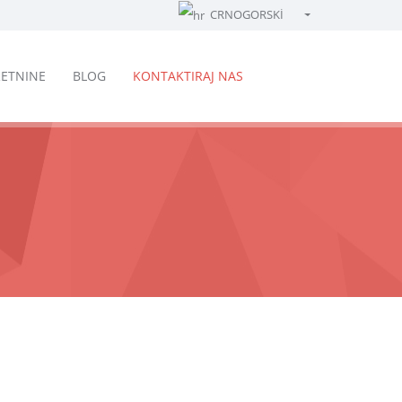
CRNOGORSKİ
Türkçe - Turkish
English - English
ETNINE
BLOG
KONTAKTIRAJ NAS
русский - Russian
فارسی - Persian
العربية - Arabic
Crnogorski - Montenegrin
Српски - Serbian