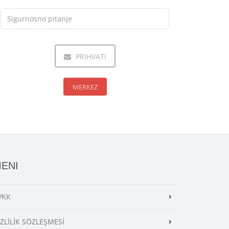
PRIHVATI
MERKEZ
ENI
VKK
İZLİLİK SÖZLEŞMESİ