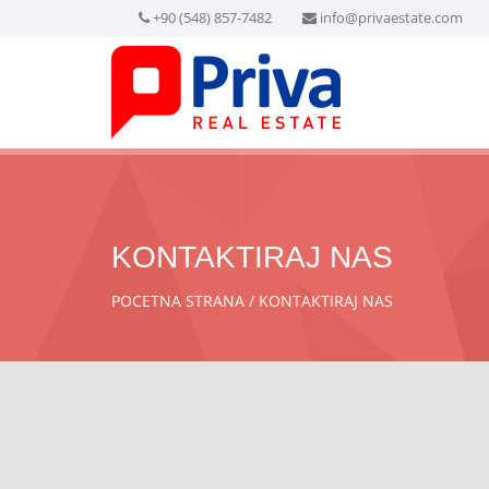
+90 (548) 857-7482
info@privaestate.com
KONTAKTIRAJ NAS
POCETNA STRANA
KONTAKTIRAJ NAS