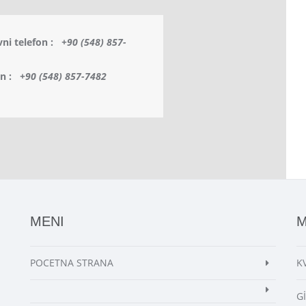
vni telefon :
+90 (548) 857-
on :
+90 (548) 857-7482
MENI
M
POCETNA STRANA
K
G