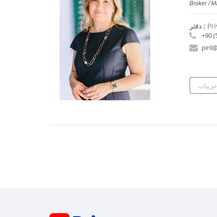
Broker / 
Pri
دفتر :
+90 (
piril
جزییات