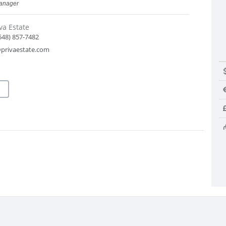
Manager
va Estate
548) 857-7482
@privaestate.com