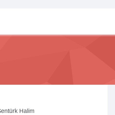
 Şentürk Halim