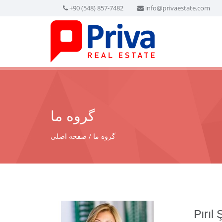
+90 (548) 857-7482
info@privaestate.com
گروه ما
گروه ما
صفحه اصلی
Pırıl