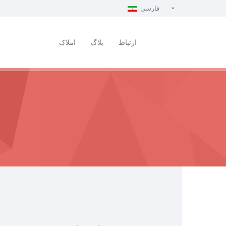
فارسی
Türkçe - Turkish
English - English
ارتباط
بلاگ
املاک
русский - Russian
فارسی - Persian
العربية - Arabic
Crnogorski - Montenegrin
Српски - Serbian