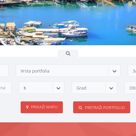
Vrsta portfolia
З
₺
Grad
Obl
PRIKAŽI MAPU
PRETRAŽI PORTFOLIO