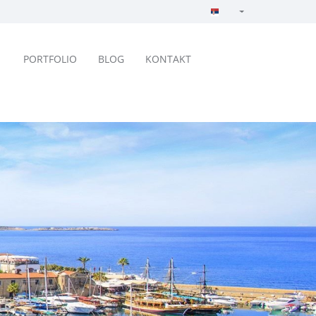
Türkçe - Turkish
English - English
PORTFOLIO
BLOG
KONTAKT
русский - Russian
فارسی - Persian
العربية - Arabic
Crnogorski - Montene
Српски - Serbian