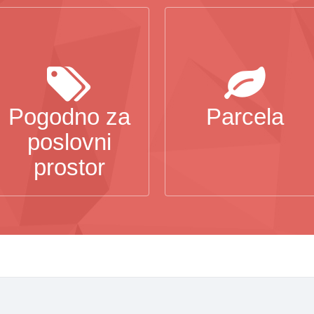
Pogodno za
Parcela
poslovni
prostor